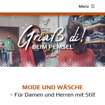
Zum
Menü
Inhalt
springen
Griaß di!
BEIM PEMSEL
MODE UND WÄSCHE
– Für Damen und Herren mit Stil!